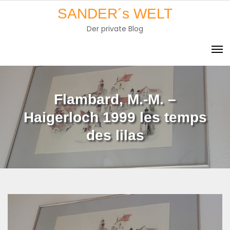
Skip
SANDER´s WELT
to
Der private Blog
content
Flambard, M.-M. –
Haigerloch 1999 les temps
des lilas