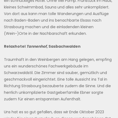
ein schnuckliges Hotel. Ohne viel Pomp. Frühstück im Haus,
kleines Schwimmbad, Sauna und alles sehr unkompliziert.
Von dort aus kann man tolle Wanderungen und Ausflüge
nach Baden-Baden und ins benachbarte Elsass nach
Strasbourg machen und die einladenden kleinen
(Wein-)Orte in der Nachbarschaft erkunden.
Relaxhotel
Tannenhof
, Sasbachwalden
Traumhaft in den Weinbergen am Hang gelegen, empfing
uns ein wunderschönes Fachwerkgebäude im
Schwarzwaldstil. Die Zimmer sind sauber, gemütlich und
geschmackvoll eingerichtet. Eine tolle Aussicht ins Tal in
Richtung Strasbourg bezauberte zudem die Sinne. Und die
herrlich unkomplizierte Gastgeberfamilie Ebner sorgte
zudem für einen entspannten Aufenthalt.
Uns hat es so gut gefallen, dass wir Ende Oktober 2023