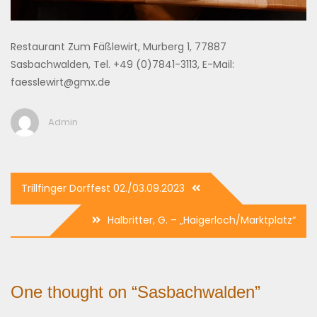
Restaurant Zum Fäßlewirt, Murberg 1, 77887
Sasbachwalden, Tel. +49 (0)7841-3113, E-Mail:
faesslewirt@gmx.de
Admin
Beitragsnavigation
Trillfinger Dorffest 02./03.09.2023
Halbritter, G. – „Haigerloch/Marktplatz“
One thought on “
Sasbachwalden
”