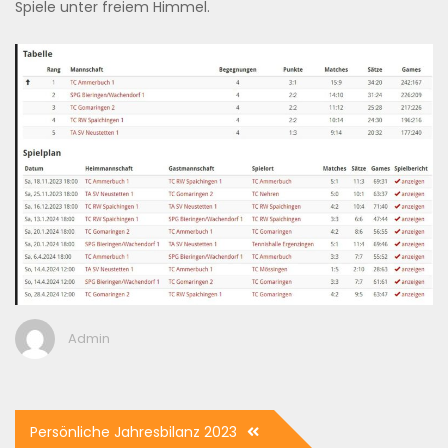
Spiele unter freiem Himmel.
Admin
Beitragsnavigation
Persönliche Jahresbilanz 2023